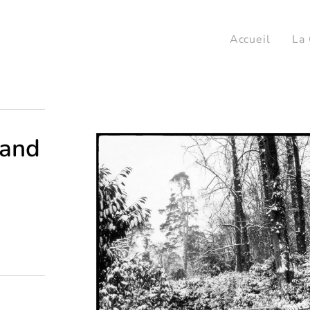
Accueil
La 
hand